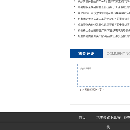
锅炉防磨护瓦生产厂-43年品牌厂家直销[花
网站入口]
高铬钼双金属耐磨复合管-适用于工业领域[花
官网站入口]
蒙皮制作厂家-交货期如何[花季传媒官网站入
耐磨陶瓷管弯头加工工艺复杂吗?[花季传媒官
口]
输送管路内衬铠装氧化铝是哪种?[花季传媒官
口]
销售稀土合金耐磨管厂家-可提供现场测绘服务
传媒官网站入口]
耐磨内衬陶瓷弯头厂家-好品质让你少烦恼[花
官网站入口]
我要评论
COMMENT N
( 内容最多500个字 )
首页
花季传媒下载安
花
装