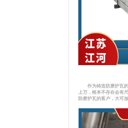
作为铸造防磨护瓦的
上万，根本不存在会有
防磨护瓦的客户，大可