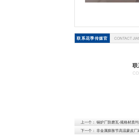
联系花季传媒官
CONTACT JI
网站入口
联
co
上一个：
锅炉厂防磨瓦-规格材质均
下一个：
非金属膨胀节高温蒙皮厂家